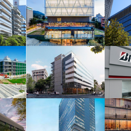
ón
Facultad de Artes
B
rto
F -
Hospital Alemán
e Luis
Lex Tower