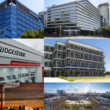
ouchard 710
Edificio Plaza San
Martin
Bridgestone
AR-SAT
QIUB
Oceana Puerto
Madero