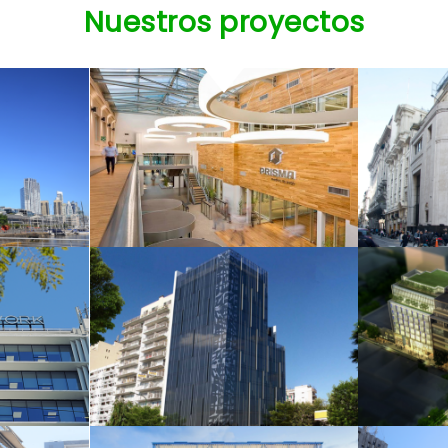
SITES
Nuestros proyectos
side
Prisma Medios de
Citi
Pago
614
Altman Eco Office
Bouti