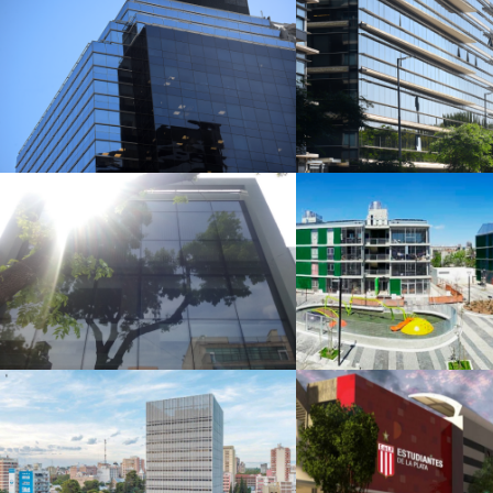
Alem 882
Corporaci
Antiguo Pue
Madero
Soluciones
Viviendas YP
Informáticas
Barrio 31
Integrales
Banco Provincia
Estadio Dr. Jorg
Neuquén
Hirschi