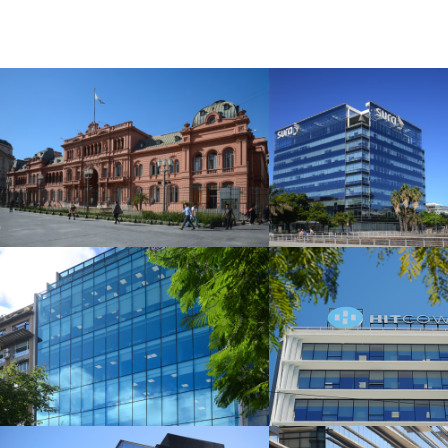
Casa de Gobierno
Madero River
Pellegrini 719
Libertador 8