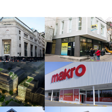
Bank Bartolome
CeDEL - Barrio 31
Mitre
que Work 1, 2, y
Supermercado
3
Mayorista Makro
Pilar