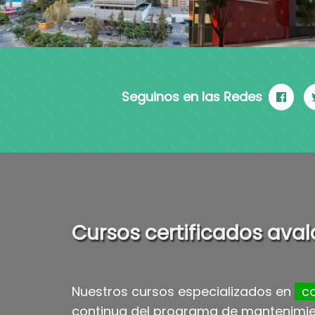
Seguinos en las Redes
Cursos certificados ava
Nuestros cursos especializados en
c
continua del programa de mantenimie