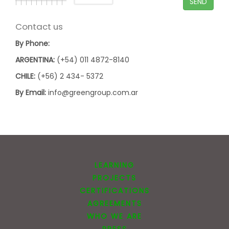
SEND
Contact us
By Phone:
ARGENTINA:
(+54) 011 4872-8140
CHILE:
(+56) 2 434- 5372
By Email:
info@greengroup.com.ar
LEARNING
PROJECTS
CERTIFICATIONS
AGREEMENTS
WHO WE ARE
PRESS