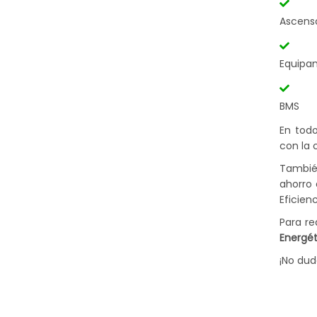
Ascens
Equipa
BMS
En todo
con la 
También
ahorro 
Eficien
Para re
Energét
¡No dud