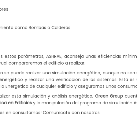
ores
miento como Bombas o Calderas
s estos parámetros, ASHRAE, aconseja unas eficiencias mínim
cual compararemos el edificio a realizar.
 se puede realizar una simulación energética, aunque no sea u
energético y realizar una verificación d
e los sistemas. Esta e
cia Energética de cualquier edificio y asegurarnos unos consum
alizar esta simulación y análisis energético,
Green
Group
cuent
ica en Edificios
y la manipulación del programa de simulación
e
es en consultarnos! Comunícate con nosotros.