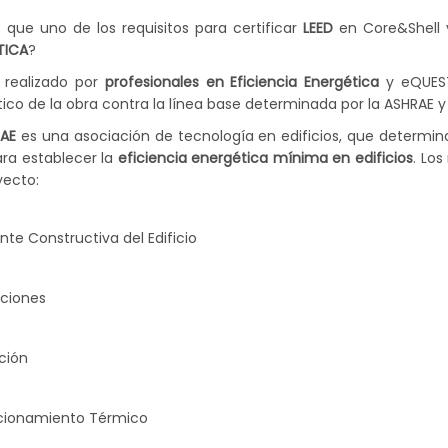
 que uno de los requisitos para certificar
LEED
en Core&Shell 
TICA
?
 realizado por
profesionales en Eficiencia Energética
y
eQUES
ico de la obra contra la línea base determinada por la ASHRAE y 
AE
es una asociación de tecnología en edificios, que determina
ra establecer la
eficiencia energética mínima en edificios
. Lo
yecto:
nte Constructiva del Edificio
ciones
ción
cionamiento Térmico