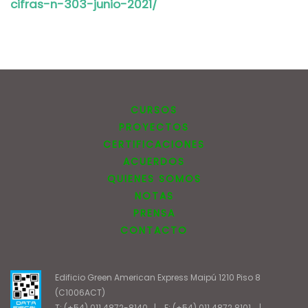
cifras-n-303-junio-2021/
CURSOS
PROYECTOS
CERTIFICACIONES
ACUERDOS
QUIENES SOMOS
NOTAS
PRENSA
CONTACTO
Edificio Green American Express Maipú 1210 Piso 8
(C1006ACT)
T: (+54) 011 4872-8140
|
F: (+54) 011 4872 8101
|