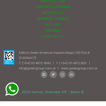
PROYECTOS
CERTIFICACIONES
ACUERDOS
QUIENES SOMOS
NOTAS
PRENSA
CONTACTO
Edificio Green American Express Maipú 1210 Piso 8
(C1006ACT)
T: (+54) 011 4872-8140
|
F: (+54) 011 4872 8101
|
info@greengroup.com.ar
|
www.greengroup.com.ar
EDGE Homes: Viviendas YPF - Barrio 31
Posicionamiento en Buscadores - eMarketingPro
|
Diseño Web -