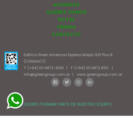
ACUERDOS
QUIENES SOMOS
NOTAS
PRENSA
CONTACTO
Edificio Green American Express Maipú 1210 Piso 8
(C1006ACT)
T: (+54) 011 4872-8140
|
F: (+54) 011 4872 8101
|
info@greengroup.com.ar
|
www.greengroup.com.ar
¿QUERES FORMAR PARTE DE NUESTRO EQUIPO
Posicionamiento en Buscadores - eMarketingPro
|
Diseño Web -
NetOne